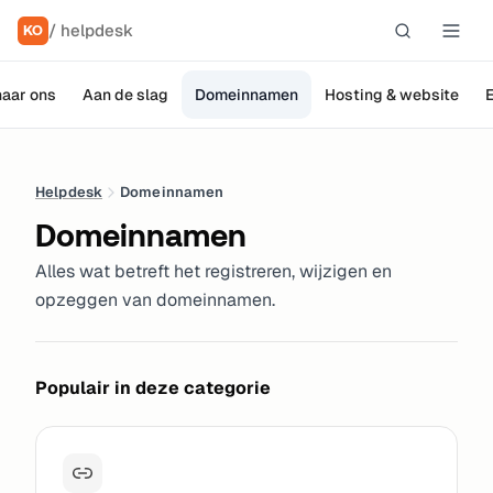
/ helpdesk
KO
naar ons
Aan de slag
Domeinnamen
Hosting & website
Helpdesk
Domeinnamen
Domeinnamen
Alles wat betreft het registreren, wijzigen en
opzeggen van domeinnamen.
Populair in deze categorie